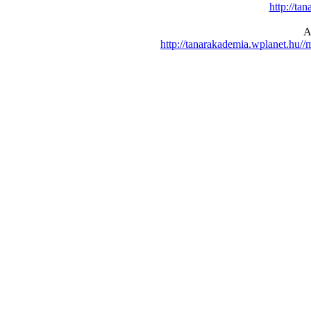
http://ta
A
http://tanarakademia.wplanet.hu