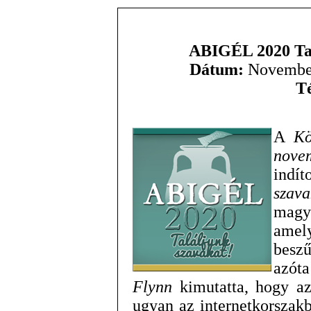
ABIGÉL 2020 Tal
Dátum:
November
T
A
Kö
nove
indí
szava
magy
amel
beszű
azót
Flynn
kimutatta, hogy az
ugyan az internetkorszak