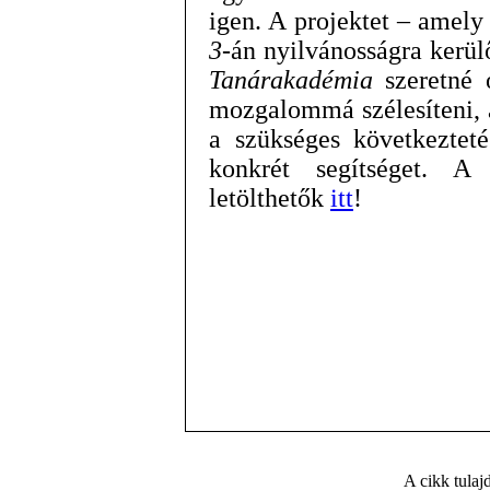
igen. A projektet – amel
3
-án nyilvánosságra kerül
Tanárakadémia
szeretné o
mozgalommá szélesíteni, 
a szükséges következteté
konkrét segítséget. A 
letölthetők
itt
!
A cikk tula