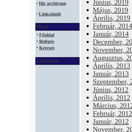
Június, 2019
·
Hír archívum
Május, 2019
·
Linkajánló
Április, 2019
Február, 201
Menü
Január, 2014
·
Főoldal
·
December, 2
Belépés
·
Keresés
November, 2
Augusztus, 2
Linkajánló
Április, 2013
Január, 2013
Szeptember, 
Június, 2012
Április, 2012
Március, 201
Február, 201
Január, 2012
November, 2