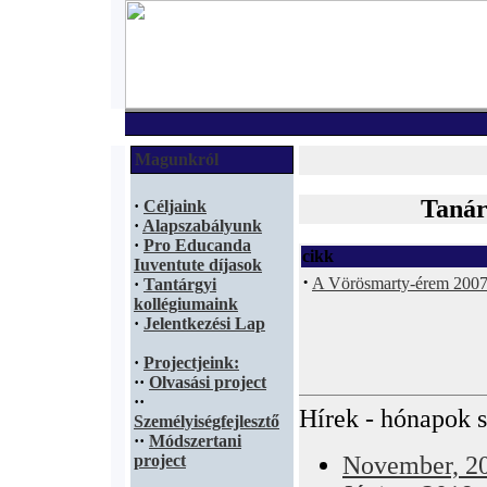
Magunkról
Tanár
·
Céljaink
·
Alapszabályunk
·
Pro Educanda
cikk
Iuventute díjasok
·
A Vörösmarty-érem 2007-
·
Tantárgyi
kollégiumaink
·
Jelentkezési Lap
·
Projectjeink:
·
·
Olvasási project
·
·
Hírek - hónapok s
Személyiségfejlesztő
·
·
Módszertani
project
November, 2