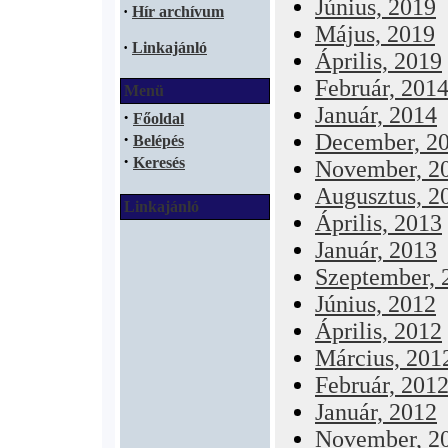
Június, 2019
·
Hír archívum
Május, 2019
·
Linkajánló
Április, 2019
Február, 201
Menü
Január, 2014
·
Főoldal
·
December, 2
Belépés
·
Keresés
November, 2
Augusztus, 2
Linkajánló
Április, 2013
Január, 2013
Szeptember, 
Június, 2012
Április, 2012
Március, 201
Február, 201
Január, 2012
November, 2