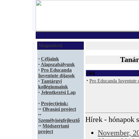
Magunkról
Tanár
·
Céljaink
·
Alapszabályunk
·
Pro Educanda
cikk
Iuventute díjasok
·
Pro Educanda Iuventute 
·
Tantárgyi
kollégiumaink
·
Jelentkezési Lap
·
Projectjeink:
·
·
Olvasási project
·
·
Hírek - hónapok s
Személyiségfejlesztő
·
·
Módszertani
project
November, 2